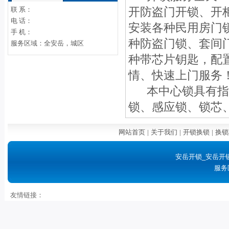
联 系：
开防盗门开锁、开
电 话：
安装各种民用房门
手 机：
种防盗门锁、套间
服务区域：全安岳，城区
种带芯片钥匙，配
情、快速上门服务
本中心锁具有指
锁、感应锁、锁芯
网站首页
|
关于我们
|
开锁换锁
|
换锁
安岳开锁_安岳开
服务
友情链接：