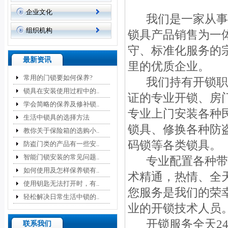
企业文化
我们是一家从事
组织机构
锁具产品销售为一
守、标准化服务的
最新资讯
里的优质企业。
常用的门锁要如何保养?
我们持有开锁职
锁具在安装使用过程中的..
证的专业开锁、房
学会简略的保养及修补锁..
专业上门安装各种
生活中锁具的选择方法
锁具、修换各种防
教你关于保险箱的选购小..
码锁等各类锁具。
防盗门类的产品有一些安..
智能门锁安装的常见问题..
专业配置各种带
如何使用及怎样保养锁有..
术精通，热情、全天
使用钥匙无法打开时，有..
您服务是我们的荣
轻松解决日常生活中锁的..
业的开锁技术人员
开锁服务全天2
联系我们