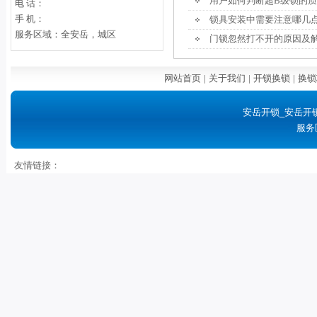
用户如何判断超B级锁的
电 话：
手 机：
锁具安装中需要注意哪几
服务区域：全安岳，城区
门锁忽然打不开的原因及
网站首页
|
关于我们
|
开锁换锁
|
换锁
安岳开锁_安岳开
服务
友情链接：