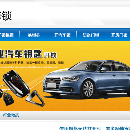
开锁换锁
换锁芯
开汽车锁
防盗门锁
开房门锁
行业动态
·
使用钥匙无法打开时，有多种情况