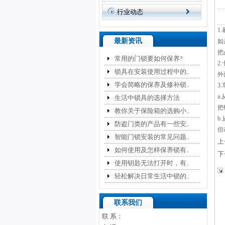
行业动态
1
最新资讯
如
把
常用的门锁要如何保养?
2
锁具在安装使用过程中的..
外
学会简略的保养及修补锁..
3
a
生活中锁具的选择方法
把
教你关于保险箱的选购小..
b
防盗门类的产品有一些安..
但
智能门锁安装的常见问题..
上
如何使用及怎样保养锁有..
下
使用钥匙无法打开时，有..
轻松解决日常生活中锁的..
联系我们
联 系：