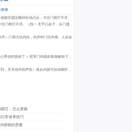
锁芯师傅
形或锁舌固定螺丝松动凸出，卡住门框打不开。
住门框打不开。（找一 支平口起子，从门缝
开---门用力往内拉，内开时门往外推。人站在
锁心带动杆脱掉了（ 把车门内面的装饰板拆下，
听到，开关动作的声音）或从内面可拉动锁杆，
购锁芯，怎么更换
锁日常保养技巧
超B级锁的质量