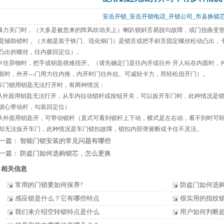
安岳开锁_安岳开锁电话_开锁公司_市县换
.暴力关门时，（大多是被忽来的阵风吹动关上）喇叭锁斜舌易脱勾故障，或门扭曲变
是辅助锁时，（大都是装于铁门、琉化铜门）是锁舌或把手斜舌固定螺丝松动凸出，卡
凸出的螺丝，往内拨回定位）。
.卡住异物时，把手或钥匙很难扭开。（请先确定门是往内开或往外 开人站在内面时，外
面时，外开---门用力往内推，内开时门往外拉。可减轻卡力，而轻松扭开门）。
.车门锁用钥匙无法打开时，有两种情况：
.从外面用钥匙无法打开，从车内拉动锁杆或按钮开关，可以扳开车门时，此种情况是
锁心带动杆，勾装回定位）
.从外面用钥匙开，可带动锁杆（直式可看到锁杆上下动，横式是左右动，看不到时可
却无法扳开车门，此种情况是车门锁扣故障，锁扣内部弹簧断或卡住不灵活。
一篇：
智能门锁安装的常见问题有哪些
一篇：
防盗门如何选购锁芯，怎么更换
相关信息
常用的门锁要如何保养?
防盗门如何选
感应锁是什么？它有哪些特点
很实用的指纹
我们来介绍空转锁特点是什么
用户如何判断