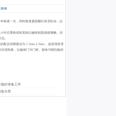
锁芯师傅
一年检查一次，同时检查紧固螺钉有否松动，以
入小许石墨粉或铅笔粉以确保钥匙插拔顺畅。但
开启。
间隙最佳为 1.5mm-2.5mm 。如发现有变
的冷缩热胀，以确保门与门框、锁体与锁扣板的
要做好准备工作
用途分类