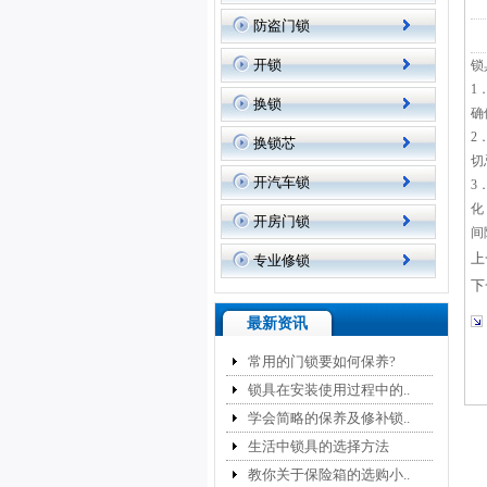
防盗门锁
开锁
锁
1
换锁
确
2
换锁芯
切
开汽车锁
3
化
开房门锁
间
上
专业修锁
下
最新资讯
常用的门锁要如何保养?
锁具在安装使用过程中的..
学会简略的保养及修补锁..
生活中锁具的选择方法
教你关于保险箱的选购小..