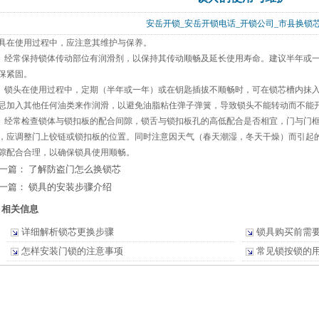
安岳开锁_安岳开锁电话_开锁公司_市县换
具在使用过程中，应注意其维护与保养。
． 经常保持锁体传动部位有润滑剂，以保持其传动顺畅及延长使用寿命。建议半年或
保紧固。
． 锁头在使用过程中，定期（半年或一年）或在钥匙插拔不顺畅时，可在锁芯槽内抹
忌加入其他任何油类来作润滑，以避免油脂粘住弹子弹簧，导致锁头不能转动而不能
． 经常检查锁体与锁扣板的配合间隙，锁舌与锁扣板孔的高低配合是否相宜，门与门框的配合
，应调整门上铰链或锁扣板的位置。同时注意因天气（春天潮湿，冬天干燥）而引起
隙配合合理，以确保锁具使用顺畅。
一篇：
了解防盗门怎么换锁芯
一篇：
锁具的安装步骤介绍
相关信息
详细解析锁芯更换步骤
锁具购买前需
怎样安装门锁的注意事项
常见锁按锁的