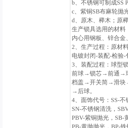
b、不锈钢可制成SS
c、紫铜SB布麻轮抛
d、原木、榉木；原
生产锁具选用的材料
内心用钢板、锌合金
2、生产过程：原材料
电镀封闭-装配-检验
3、装配过程：球型
前球→锁芯→前通→
档盖→开关简→滑块
→后球。
4、面饰代号：SS-
SN-不锈钢清洗，SB
PBV-紫铜抛光，SB
PB-黄抛抛光，BP-