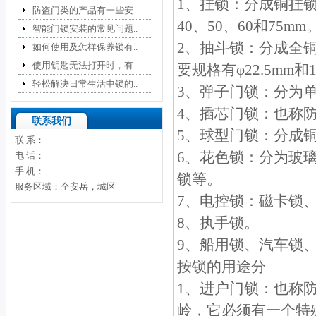
1、挂锁：分成铜挂锁
防盗门类的产品有一些安..
40、50、60和75mm
智能门锁安装的常见问题..
2、抽斗锁：分成全
如何使用及怎样保养锁有..
使用钥匙无法打开时，有..
要规格有φ22.5mm和
轻松解决日常生活中锁的..
3、弹子门锁：分为
4、插芯门锁：也称
联系我们
5、球型门锁：分成
联 系：
6、花色锁：分为玻
电 话：
手 机：
锁等。
服务区域：全安岳，城区
7、电控锁：磁卡锁、
8、执手锁。
9、船用锁、汽车锁、
按锁的用途分
1、进户门锁：也称
岭，它必须有一个特