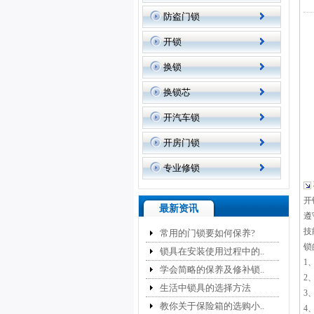
防盗门锁
开锁
换锁
换锁芯
开汽车锁
开房门锁
专业修锁
开
最新资讯
遵
技
常用的门锁要如何保养?
锁
锁具在安装使用过程中的..
1
学会简略的保养及修补锁..
2
生活中锁具的选择方法
3
教你关于保险箱的选购小..
4