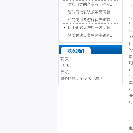
防盗门类的产品有一些安..
5
6
智能门锁安装的常见问题..
7
如何使用及怎样保养锁有..
8
使用钥匙无法打开时，有..
9
轻松解决日常生活中锁的..
按
1
的
联系我们
锁
联 系：
到
电 话：
2
手 机：
3
服务区域：全安岳，城区
锁
4
按
1
b
c
d
生