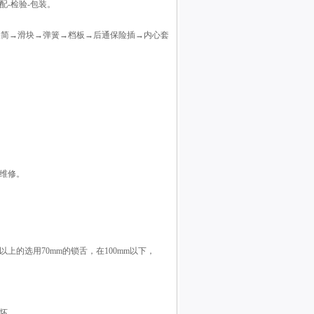
配-检验-包装。
关简→滑块→弹簧→档板→后通保险插→内心套
维修。
以上的选用70mm的锁舌，在100mm以下，
坏。