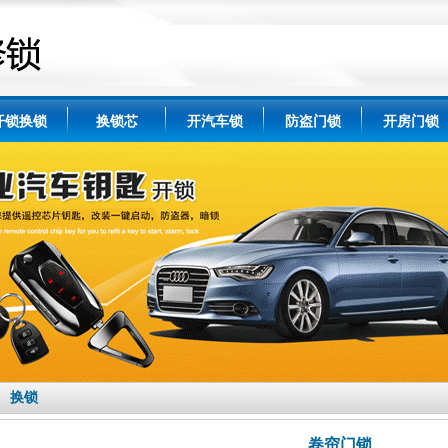
开锁换锁
换锁芯
开汽车锁
防盗门锁
开房门锁
换锁
卷帘门锁