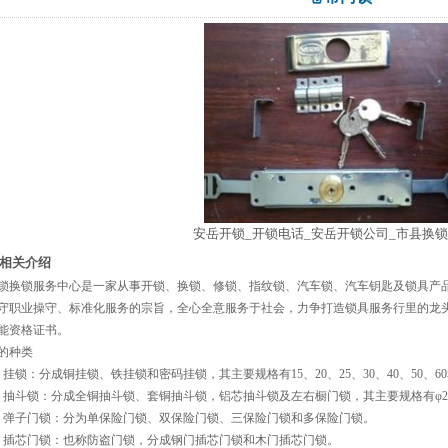
安岳开锁_开锁电话_安岳开锁公司_市县换
相关介绍
锁换锁服务中心是一家从事开锁、换锁、修锁、指纹锁、汽车锁、汽车钥匙及锁具产
守职业操守、标准化服务的宗旨，全心全意服务于社会，力争打造锁具服务行里的龙
能资格证书。
的种类
、挂锁：分成铜挂锁、铁挂锁和密码挂锁，其主要规格有15、20、25、30、40、50、60
、抽斗锁：分成全铜抽斗锁、套铜抽斗锁，铝芯抽斗锁及左右橱门锁，其主要规格有φ22.
、弹子门锁：分为单保险门锁、双保险门锁、三保险门锁和多保险门锁。
、插芯门锁：也称防盗门锁，分成钢门插芯门锁和木门插芯门锁。