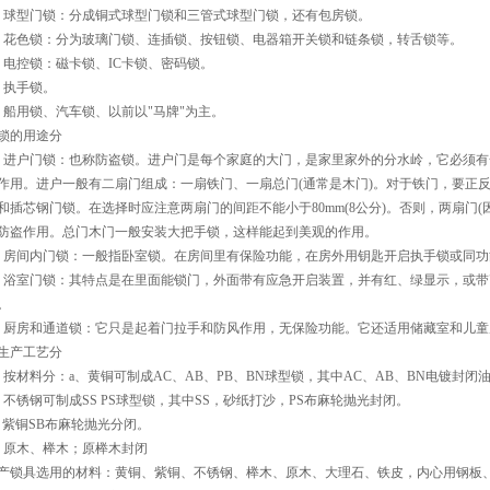
、球型门锁：分成铜式球型门锁和三管式球型门锁，还有包房锁。
、花色锁：分为玻璃门锁、连插锁、按钮锁、电器箱开关锁和链条锁，转舌锁等。
、电控锁：磁卡锁、IC卡锁、密码锁。
、执手锁。
、船用锁、汽车锁、以前以"马牌"为主。
锁的用途分
、进户门锁：也称防盗锁。进户门是每个家庭的大门，是家里家外的分水岭，它必须
作用。进户一般有二扇门组成：一扇铁门、一扇总门(通常是木门)。对于铁门，要正
和插芯钢门锁。在选择时应注意两扇门的间距不能小于80mm(8公分)。否则，两扇门
防盗作用。总门木门一般安装大把手锁，这样能起到美观的作用。
、房间内门锁：一般指卧室锁。在房间里有保险功能，在房外用钥匙开启执手锁或同功
、浴室门锁：其特点是在里面能锁门，外面带有应急开启装置，并有红、绿显示，或带"
。
、厨房和通道锁：它只是起着门拉手和防风作用，无保险功能。它还适用储藏室和儿童
生产工艺分
、按材料分：a、黄铜可制成AC、AB、PB、BN球型锁，其中AC、AB、BN电镀封闭
、不锈钢可制成SS PS球型锁，其中SS，砂纸打沙，PS布麻轮抛光封闭。
、紫铜SB布麻轮抛光分闭。
、原木、榉木；原榉木封闭
产锁具选用的材料：黄铜、紫铜、不锈钢、榉木、原木、大理石、铁皮，内心用钢板