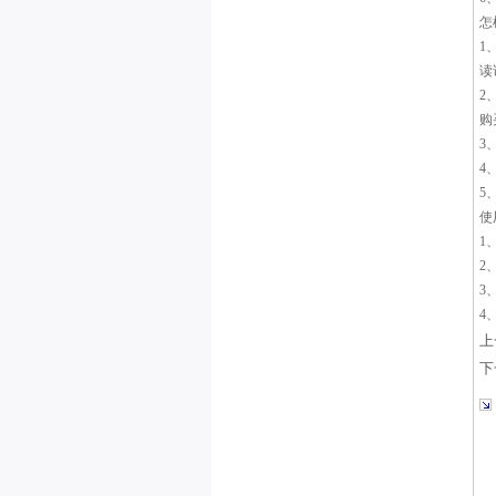
怎
1
读
2
购
3
4
5
使
1
2
3
4
上
下