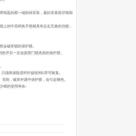
把带钥匙的那一端拆掉安装，最好安装前仔细阅
市场上的中高档执手锁都具有左右互换的功能，
必然会破坏锁的保护膜。
否则拆开后一定会损害门锁表面的保护膜。
。
只须将保险逆时针旋转900,即可恢复。
洗。否则，破坏外露件保护膜，会引起褪色。
减少锁的使用寿命。