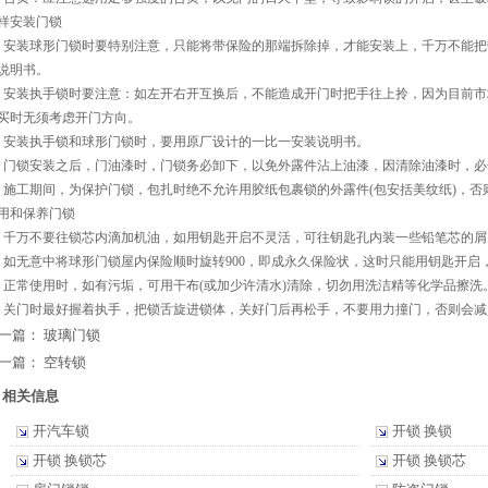
样安装门锁
、安装球形门锁时要特别注意，只能将带保险的那端拆除掉，才能安装上，千万不能
说明书。
、安装执手锁时要注意：如左开右开互换后，不能造成开门时把手往上拎，因为目前
买时无须考虑开门方向。
、安装执手锁和球形门锁时，要用原厂设计的一比一安装说明书。
、门锁安装之后，门油漆时，门锁务必卸下，以免外露件沾上油漆，因清除油漆时，
、施工期间，为保护门锁，包扎时绝不允许用胶纸包裹锁的外露件(包安括美纹纸)，
用和保养门锁
、千万不要往锁芯内滴加机油，如用钥匙开启不灵活，可往钥匙孔内装一些铅笔芯的屑
、如无意中将球形门锁屋内保险顺时旋转900，即成永久保险状，这时只能用钥匙开启，
、正常使用时，如有污垢，可用干布(或加少许清水)清除，切勿用洗洁精等化学品擦
、关门时最好握着执手，把锁舌旋进锁体，关好门后再松手，不要用力撞门，否则会
一篇：
玻璃门锁
一篇：
空转锁
相关信息
开汽车锁
开锁 换锁
开锁 换锁芯
开锁 换锁芯