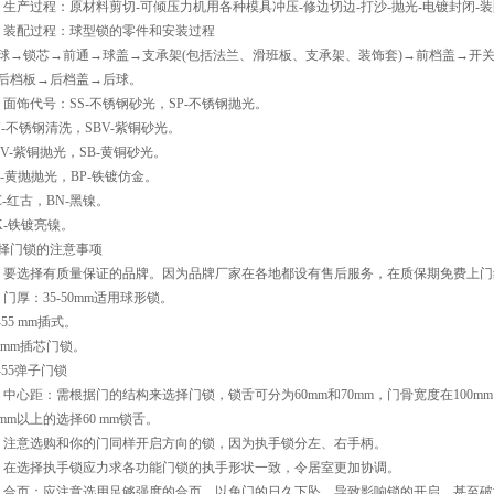
、生产过程：原材料剪切-可倾压力机用各种模具冲压-修边切边-打沙-抛光-电镀封闭-装
、装配过程：球型锁的零件和安装过程
球→锁芯→前通→球盖→支承架(包括法兰、滑班板、支承架、装饰套)→前档盖→开
后档板→后档盖→后球。
、面饰代号：SS-不锈钢砂光，SP-不锈钢抛光。
N-不锈钢清洗，SBV-紫铜砂光。
BV-紫铜抛光，SB-黄铜砂光。
B-黄抛抛光，BP-铁镀仿金。
C-红古，BN-黑镍。
K-铁镀亮镍。
择门锁的注意事项
、要选择有质量保证的品牌。因为品牌厂家在各地都设有售后服务，在质保期免费上门
、门厚：35-50mm适用球形锁。
5-55 mm插式。
2 mm插芯门锁。
5-55弹子门锁
、中心距：需根据门的结构来选择门锁，锁舌可分为60mm和70mm，门骨宽度在100mm
0mm以上的选择60 mm锁舌。
、注意选购和你的门同样开启方向的锁，因为执手锁分左、右手柄。
、在选择执手锁应力求各功能门锁的执手形状一致，令居室更加协调。
、合页：应注意选用足够强度的合页，以免门的日久下坠，导致影响锁的开启，甚至破