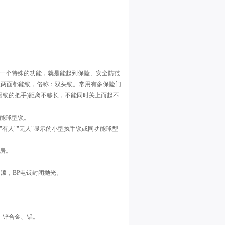
有一个特殊的功能，就是能起到保险、安全防范
反两面都能锁，俗称：双头锁。常用有多保险门
(因锁的把手)距离不够长，不能同时关上而起不
能球型锁。
有人""无人"显示的小型执手锁或同功能球型
房。
油漆，BP电镀封闭抛光。
、锌合金、铝。