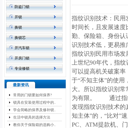
防盗门锁
开锁
指纹识别技术：民用
时间长，且发展速度
换锁
勤、保险箱、身份认
换锁芯
识别技术低，更易
开汽车锁
指纹识别民用市
开房门锁
上世纪90年代，指
专业修锁
可以提高机关破案率
于“不知主体”的使用
最新资讯
大。所以指纹识别常
常用的门锁要如何保养?
为有限。 通过指纹
锁具在安装使用过程中的..
发现指纹识别技术的
学会简略的保养及修补锁..
知主体”的，“比对
生活中锁具的选择方法
PC、ATM提款机
教你关于保险箱的选购小..